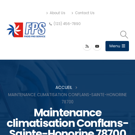
About Us
Contact Us
(123) 456-7890
ACCUEIL
MAINTENANCE CLIMATISATION CONFLANS-SAINTE-HONORINE
78700
Maintenance
climatisation Conflans-
Sainte-Honorine 78700